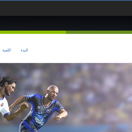
البدء
اللعبة