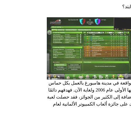
يتد؟
ريق تطوير شركة (northworks Software GmbH) الواقعة في مدينة هامبورغ بالعمل بكل حماس
على جميع المواضيع المتعلقة باللعبة منذ انطلاقة مجموعتها الأولى عام 2006 ولغاية الآن. فهدفهم دائمًا
افة إلى الكثير من الجوائز، فقد حصلت لعبة
ى جائزة المطور الألماني لعام 2009، وكذلك على جائزة ألعاب الكمبيوتر الألمانية لعام