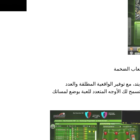
لعاب الضخمة
، مع توفير الواقعية المطلقة والعدد
لصحيح من المنافسات بين مشجعي البطولات المحليّة..1تسمح لك الأوجه المتعدد للعبة بوضع لمساتك